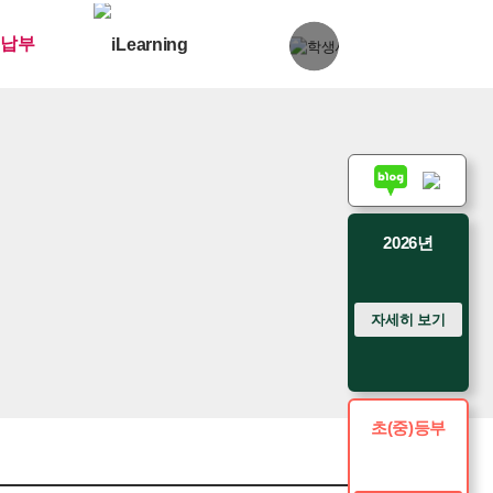
 납부
2026년
자세히 보기
초(중)등부